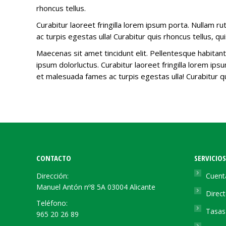
rhoncus tellus.
Curabitur laoreet fringilla lorem ipsum porta. Nullam r
ac turpis egestas ulla! Curabitur quis rhoncus tellus, qu
Maecenas sit amet tincidunt elit. Pellentesque habitant
ipsum dolorluctus. Curabitur laoreet fringilla lorem ip
et malesuada fames ac turpis egestas ulla! Curabitur qu
CONTACTO
SERVICIOS
Dirección:
Cuent
Manuel Antón nº8 5A 03004 Alicante
Direct
Teléfono:
Tasas 
965 20 26 89