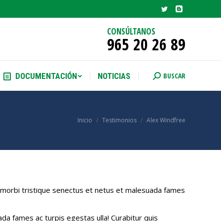
Twitter
Blogger
BUSCAR
DOCUMENTACIÓN
NOTICIAS
Buscar:
page
page
CONSÚLTANOS
965 20 26 89
opens
opens
in
in
new
new
BUSCAR
DOCUMENTACIÓN
NOTICIAS
Buscar:
window
window
Estás aquí:
Inicio
Testimonios
Alex Windfree
ant morbi tristique senectus et netus et malesuada fames
da fames ac turpis egestas ulla! Curabitur quis