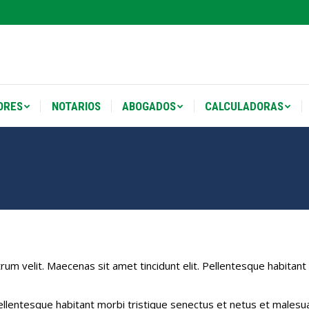
ORES
NOTARIOS
ABOGADOS
CALCULADORAS
ORES
NOTARIOS
ABOGADOS
CALCULADORAS
utrum velit. Maecenas sit amet tincidunt elit. Pellentesque habit
Pellentesque habitant morbi tristique senectus et netus et malesua